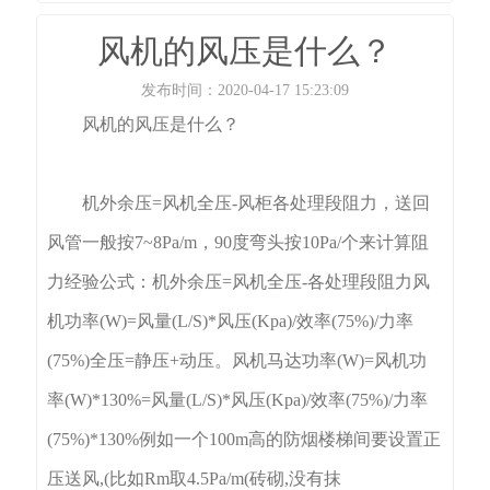
风机的风压是什么？
发布时间：2020-04-17 15:23:09
风机的风压是什么？
机外余压=风机全压-风柜各处理段阻力，送回
风管一般按7~8Pa/m，90度弯头按10Pa/个来计算阻
力经验公式：机外余压=风机全压-各处理段阻力风
机功率(W)=风量(L/S)*风压(Kpa)/效率(75%)/力率
(75%)全压=静压+动压。风机马达功率(W)=风机功
率(W)*130%=风量(L/S)*风压(Kpa)/效率(75%)/力率
(75%)*130%例如一个100m高的防烟楼梯间要设置正
压送风,(比如Rm取4.5Pa/m(砖砌,没有抹