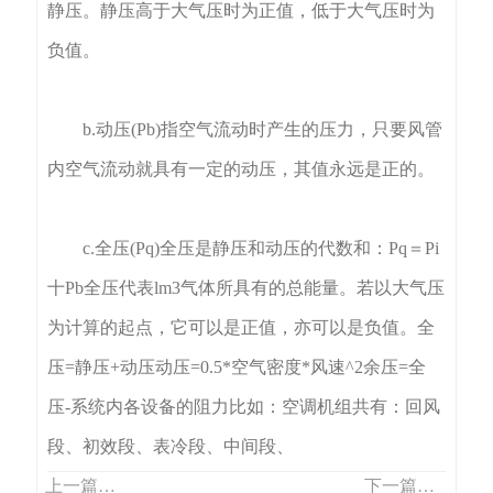
静压。静压高于大气压时为正值，低于大气压时为
负值。
b.动压(Pb)指空气流动时产生的压力，只要风管
内空气流动就具有一定的动压，其值永远是正的。
c.全压(Pq)全压是静压和动压的代数和：Pq＝Pi
十Pb全压代表lm3气体所具有的总能量。若以大气压
为计算的起点，它可以是正值，亦可以是负值。全
压=静压+动压动压=0.5*空气密度*风速^2余压=全
压-系统内各设备的阻力比如：空调机组共有：回风
段、初效段、表冷段、中间段、
上一篇：没有上一篇了！
下一篇：FAF MAF SEF EAF 风机符号什么意思？