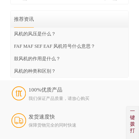
推荐资讯
风机的风压是什么？
FAF MAF SEF EAF 风机符号什么意思？
鼓风机的作用是什么？
风机的种类和区别？
100%优质产品
我们保证产品质量，请放心购买
一
发货速度快
键
拨
保障货物完全的同时快速
打